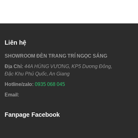
Liên hệ
SHOWROOM ĐÈN TRANG TRÍ NGỌC SÁNG
Địa Chỉ:
44A HÙNG VƯƠNG, KP5 Dương Đông,
Đặc Khu Phú Quốc, An Giang
Hotline/zalo:
0
935 068 045
Email:
Fanpage Facebook