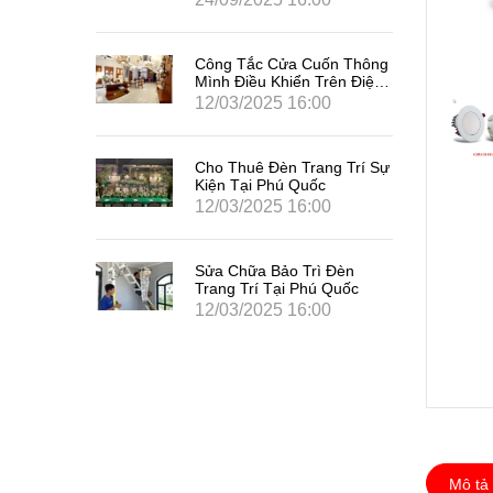
Công Tắc Cửa Cuốn Thông
Mình Điều Khiển Trên Điện
Thoại _ Tại Dương Đông
12/03/2025 16:00
Phú Quốc
Cho Thuê Đèn Trang Trí Sự
Kiện Tại Phú Quốc
12/03/2025 16:00
Sửa Chữa Bảo Trì Đèn
Trang Trí Tại Phú Quốc
12/03/2025 16:00
Mô tả