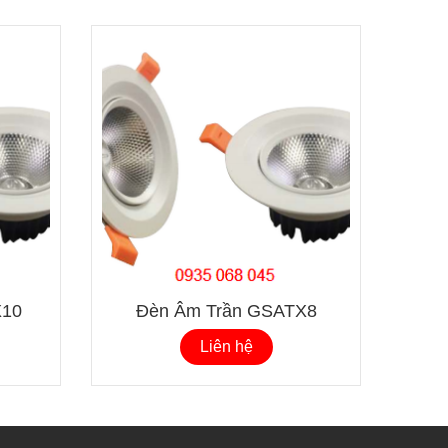
Đ
X10
Đèn Âm Trần GSATX8
Liên hệ