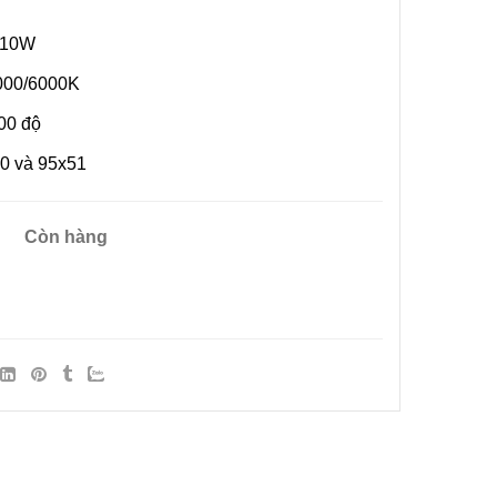
 10W
ốn Thông
rên Điện
000/6000K
g Đông
0
00 độ
60 và 95x51
ng Trí Sự
0
Còn hàng
 Đèn
 Quốc
0