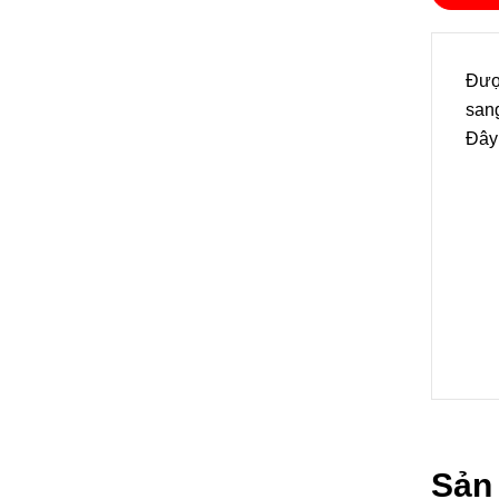
Được
san
Đây 
Sản