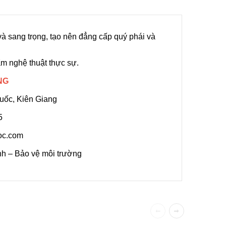
và sang trọng, tạo nên đẳng cấp quý phái và
ẩm nghệ thuật thực sự.
NG
uốc, Kiên Giang
5
oc.com
nh – Bảo vệ môi trường